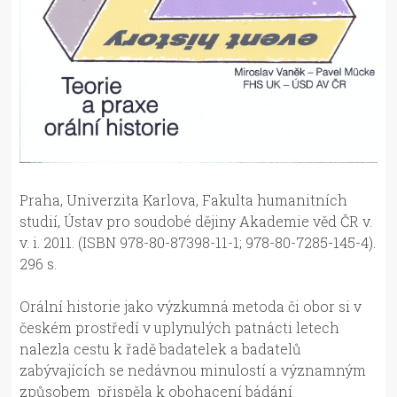
Praha, Univerzita Karlova, Fakulta humanitních
studií, Ústav pro soudobé dějiny Akademie věd ČR v.
v. i. 2011. (ISBN
978-80-87398-11-1; 978-80-7285-145-4).
296 s.
Orální historie jako výzkumná metoda či obor si v
českém prostředí v uplynulých patnácti letech
nalezla cestu k řadě badatelek a badatelů
zabývajících se nedávnou minulostí a významným
způsobem přispěla k obohacení bádání