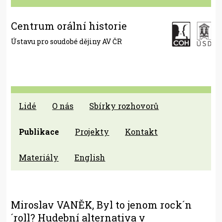
Centrum orální historie
Ústavu pro soudobé dějiny AV ČR
Lidé
O nás
Sbírky rozhovorů
Publikace
Projekty
Kontakt
Materiály
English
Miroslav VANĚK, Byl to jenom rock´n
´roll? Hudební alternativa v