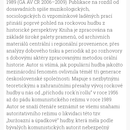
1989 (GA AV ČR 2006–2009). Publikace na rozdíl od
dosavadních spíše muzikologických,
sociologických či vzpomínkově laděných prací
přináší poprvé pohled na rockovou hudbu z
historické perspektivy. Kniha je zpracována na
základě široké palety pramenů, od archivních
materiálů centrální i regionální provenience, přes
analýzy dobového tisku a periodik až po rozhovory
s dobovými aktéry zpracovanými metodou orální
historie. Autor si všímá, jak populární hudba jakožto
mezinárodní fenomén ovlivnila téměř tři generace
československé společnosti. Mapuje s nezbytnými
teoretickými a zahraničními přesahy vývoj rockové
hudby u nás od „příchodu rock´n´rollu“ v roce 1956
až do pádu komunistického režimu v roce 1989.
Autor se snaží čtenáře seznámit se všemi snahami
autoritativního režimu o likvidaci této tzv.
„buržoazní a úpadkové“ hudby, která měla podle
bývalých komunistických autorit nebezpečný